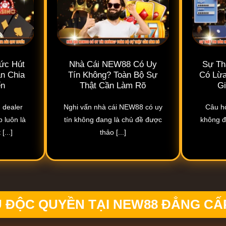
ức Hút
Nhà Cái NEW88 Có Uy
Sự Th
n Chia
Tín Không? Toàn Bộ Sự
Có Lừ
ến
Thật Cần Làm Rõ
G
 dealer
Nghi vấn nhà cái NEW88 có uy
Câu h
 luôn là
tín không đang là chủ đề được
không đ
[...]
thảo [...]
U ĐỘC QUYỀN TẠI NEW88 ĐẲNG CẤ