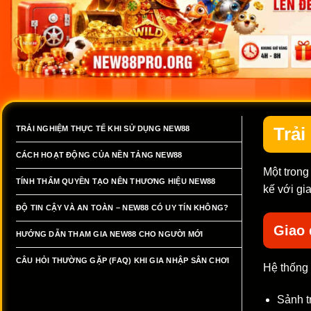
TRẢI NGHIỆM THỰC TẾ KHI SỬ DỤNG NEW88
Trải
CÁCH HOẠT ĐỘNG CỦA NỀN TẢNG NEW88
Một trong
TÍNH THẨM QUYỀN TẠO NÊN THƯƠNG HIỆU NEW88
kế với gi
ĐỘ TIN CẬY VÀ AN TOÀN – NEW88 CÓ UY TÍN KHÔNG?
Giao 
HƯỚNG DẪN THAM GIA NEW88 CHO NGƯỜI MỚI
CÂU HỎI THƯỜNG GẶP (FAQ) KHI GIA NHẬP SÂN CHƠI
Hệ thống 
Sảnh t