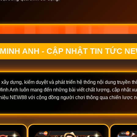
 MINH ANH - CẬP NHẬT TIN TỨC 
 xây dựng, kiểm duyệt và phát triển hệ thống nội dung truyền 
n Minh Anh luôn mang đến những bài viết chất lượng, cập nhật 
g hiệu NEW88 với cộng đồng người chơi thông qua chiến lược nộ