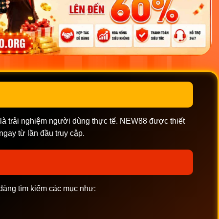
 là trải nghiệm người dùng thực tế. NEW88 được thiết
gay từ lần đầu truy cập.
 dàng tìm kiếm các mục như: