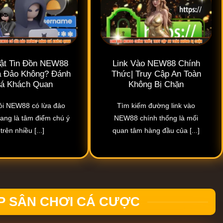
ật Tin Đồn NEW88
Link Vào NEW88 Chính
a Đảo Không? Đánh
Thức| Truy Cập An Toàn
iá Khách Quan
Không Bị Chặn
ỏi NEW88 có lừa đảo
Tìm kiếm đường link vào
ang là tâm điểm chú ý
NEW88 chính thống là mối
trên nhiều [...]
quan tâm hàng đầu của [...]
P SÂN CHƠI CÁ CƯỢC