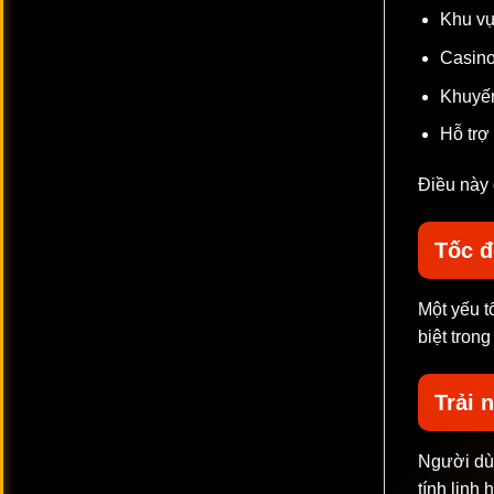
Khu vự
Casino
Khuyến
Hỗ trợ
Điều này 
Tốc đ
Một yếu t
biệt tron
Trải 
Người dùn
tính linh 