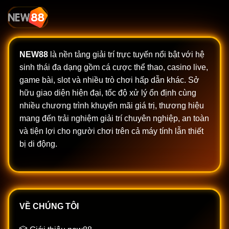
NEW88
là nền tảng giải trí trực tuyến nổi bật với hệ
sinh thái đa dạng gồm cá cược thể thao, casino live,
game bài, slot và nhiều trò chơi hấp dẫn khác. Sở
hữu giao diện hiện đại, tốc độ xử lý ổn định cùng
nhiều chương trình khuyến mãi giá trị, thương hiệu
mang đến trải nghiệm giải trí chuyên nghiệp, an toàn
và tiện lợi cho người chơi trên cả máy tính lẫn thiết
bị di động.
VỀ CHÚNG TÔI