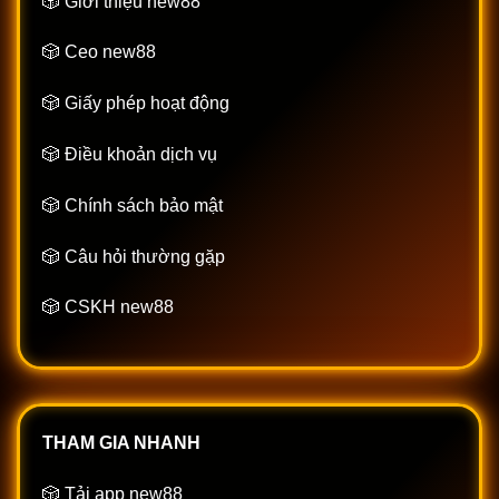
🎲
Giới thiệu new88
🎲
Ceo new88
🎲
Giấy phép hoạt động
🎲
Điều khoản dịch vụ
🎲
Chính sách bảo mật
🎲
Câu hỏi thường gặp
🎲
CSKH new88
THAM GIA NHANH
🎲
Tải app new88