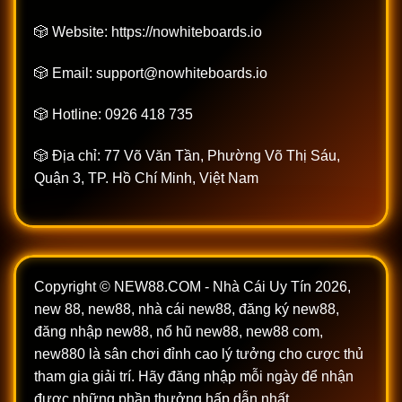
🎲 Website:
https://nowhiteboards.io
🎲 Email:
support@nowhiteboards.io
🎲 Hotline: 0926 418 735
🎲 Địa chỉ: 77 Võ Văn Tần, Phường Võ Thị Sáu,
Quận 3, TP. Hồ Chí Minh, Việt Nam
Copyright © NEW88.COM - Nhà Cái Uy Tín 2026,
new 88, new88, nhà cái new88, đăng ký new88,
đăng nhập new88, nổ hũ new88, new88 com,
new880 là sân chơi đỉnh cao lý tưởng cho cược thủ
tham gia giải trí. Hãy đăng nhập mỗi ngày để nhận
được những phần thưởng hấp dẫn nhất.