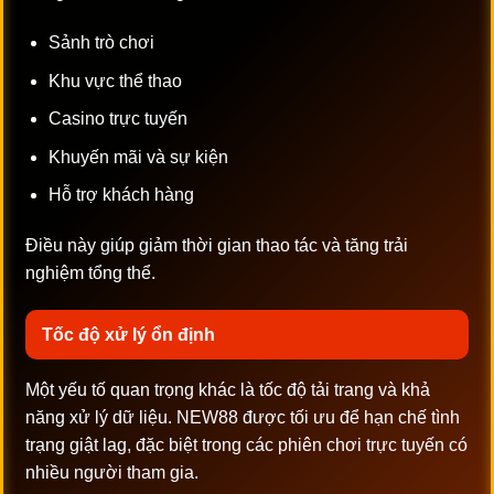
Sảnh trò chơi
Khu vực thể thao
Casino trực tuyến
Khuyến mãi và sự kiện
Hỗ trợ khách hàng
Điều này giúp giảm thời gian thao tác và tăng trải
nghiệm tổng thể.
Tốc độ xử lý ổn định
Một yếu tố quan trọng khác là tốc độ tải trang và khả
năng xử lý dữ liệu. NEW88 được tối ưu để hạn chế tình
trạng giật lag, đặc biệt trong các phiên chơi trực tuyến có
nhiều người tham gia.