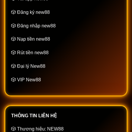
🎲
Đăng ký new88
🎲
Đăng nhập new88
🎲
Nạp tiền new88
🎲
Rút tiền new88
🎲
Đại lý New88
🎲
VIP New88
THÔNG TIN LIÊN HỆ
🎲 Thương hiệu: NEW88