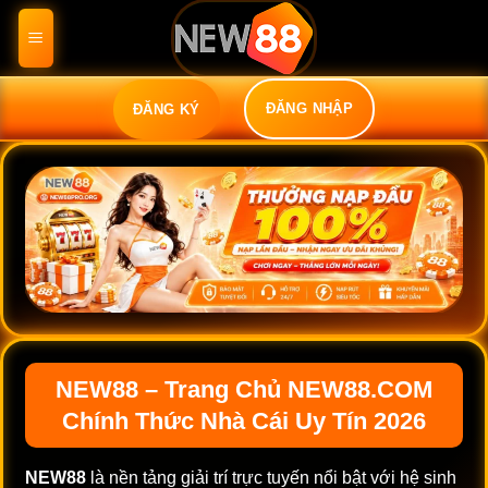
Skip
to
content
ĐĂNG NHẬP
ĐĂNG KÝ
NEW88 – Trang Chủ NEW88.COM
Chính Thức Nhà Cái Uy Tín 2026
NEW88
là nền tảng giải trí trực tuyến nổi bật với hệ sinh