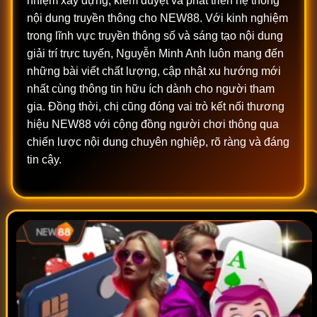
nhiệm xây dựng, kiểm duyệt và phát triển hệ thống
nội dung truyền thông cho NEW88. Với kinh nghiệm
trong lĩnh vực truyền thông số và sáng tạo nội dung
giải trí trực tuyến, Nguyễn Minh Anh luôn mang đến
những bài viết chất lượng, cập nhật xu hướng mới
nhất cùng thông tin hữu ích dành cho người tham
gia. Đồng thời, chị cũng đóng vai trò kết nối thương
hiệu NEW88 với cộng đồng người chơi thông qua
chiến lược nội dung chuyên nghiệp, rõ ràng và đáng
tin cậy.