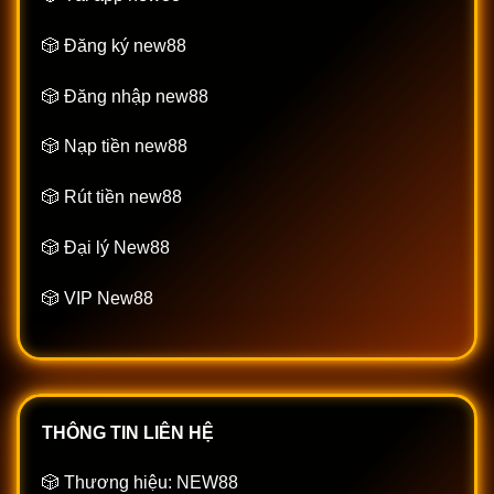
🎲
Đăng ký new88
🎲
Đăng nhập new88
🎲
Nạp tiền new88
🎲
Rút tiền new88
🎲
Đại lý New88
🎲
VIP New88
THÔNG TIN LIÊN HỆ
🎲 Thương hiệu: NEW88