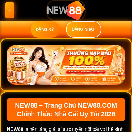
Skip
to
content
ĐĂNG NHẬP
ĐĂNG KÝ
NEW88 – Trang Chủ NEW88.COM
Chính Thức Nhà Cái Uy Tín 2026
NEW88
là nền tảng giải trí trực tuyến nổi bật với hệ sinh