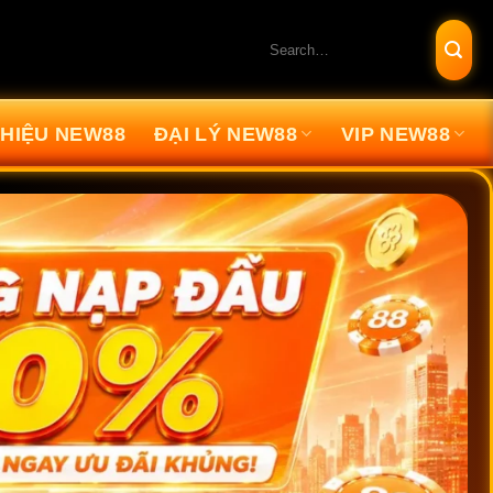
HIỆU NEW88
ĐẠI LÝ NEW88
VIP NEW88