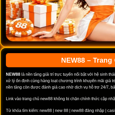
NEW88 – Trang 
NEW88
là nền tảng giải trí trực tuyến nổi bật với hệ sinh 
xử lý ổn định cùng hàng loạt chương trình khuyến mãi giá t
nền tảng còn được đánh giá cao nhờ dịch vụ hỗ trợ 24/7, bảo
Link vào trang chủ new88 không bị chặn chính thức cập nhậ
Từ khóa tìm kiếm: new88 | new 88 | new88 đăng nhập | casi