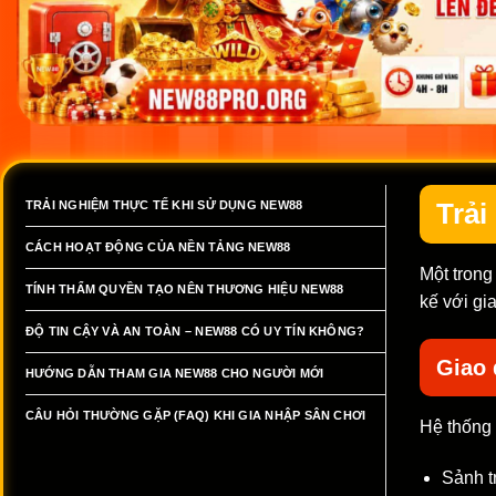
TRẢI NGHIỆM THỰC TẾ KHI SỬ DỤNG NEW88
Trải
CÁCH HOẠT ĐỘNG CỦA NỀN TẢNG NEW88
Một trong
TÍNH THẨM QUYỀN TẠO NÊN THƯƠNG HIỆU NEW88
kế với gi
ĐỘ TIN CẬY VÀ AN TOÀN – NEW88 CÓ UY TÍN KHÔNG?
Giao 
HƯỚNG DẪN THAM GIA NEW88 CHO NGƯỜI MỚI
CÂU HỎI THƯỜNG GẶP (FAQ) KHI GIA NHẬP SÂN CHƠI
Hệ thống 
Sảnh t