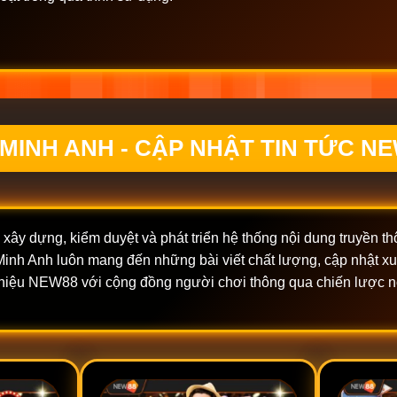
 MINH ANH - CẬP NHẬT TIN TỨC 
 xây dựng, kiểm duyệt và phát triển hệ thống nội dung truyền 
n Minh Anh luôn mang đến những bài viết chất lượng, cập nhật 
g hiệu NEW88 với cộng đồng người chơi thông qua chiến lược nộ