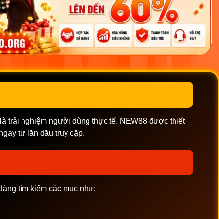
 là trải nghiệm người dùng thực tế. NEW88 được thiết
gay từ lần đầu truy cập.
 dàng tìm kiếm các mục như: