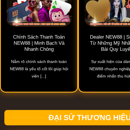
Chính Sách Thanh Toán
Dealer NEW88 | S
NEW88 | Minh Bạch Và
Từ Những Mỹ Nhâ
Nhanh Chóng
Bài Quy Luy
Nắm rõ chính sách thanh toán
Sự xuất hiện của dàn
NEW88 là yếu tố cốt lõi giúp hội
NEW88 chuyên nghiệp
viên [...]
điểm nhấn thu hút 
ĐẠI SỨ THƯƠNG HIỆ