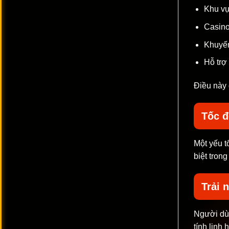
Khu vự
Casino
Khuyến
Hỗ trợ
Điều này 
Tốc đ
Một yếu t
biệt tron
Trải 
Người dùn
tính linh 